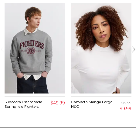
Sudadera Estampada
Camiseta Manga Larga
$49.99
$19.99
Springfield Fighters
H&O
$9.99