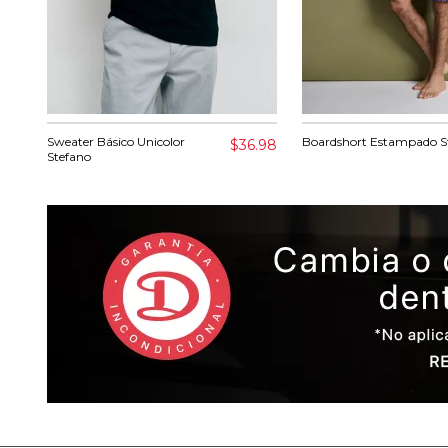
Sweater Básico Unicolor
Boardshort Estampado S
$36.98
Stefano