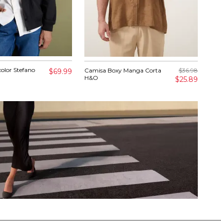
olor Stefano
Cam
Camisa Boxy Manga Corta
$36.98
$69.99
H&O
$25.89