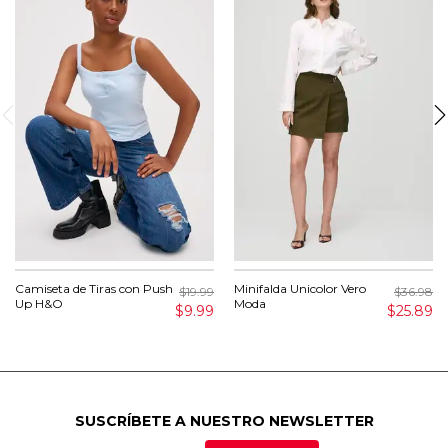
Camiseta de Tiras con Push
Minifalda Unicolor Vero
$19.99
$36.98
Up H&O
Moda
$9.99
$25.89
SUSCRÍBETE A NUESTRO NEWSLETTER