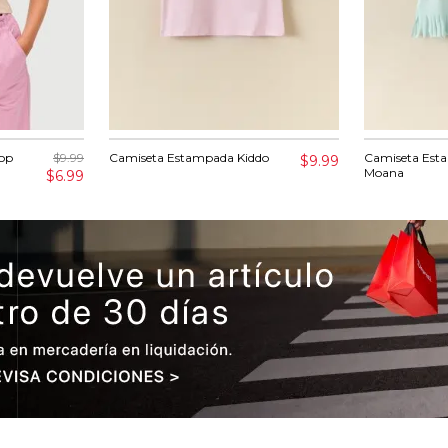
rop
$9.99
Camiseta Estampada Kiddo
Camiseta Esta
$9.99
Moana
$6.99