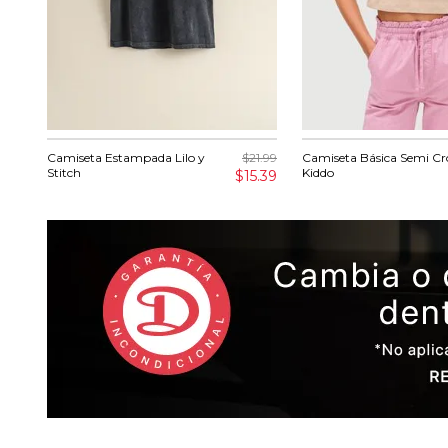
Camiseta Estampada Lilo y
$21.99
Camiseta Básica Semi C
Stitch
Kiddo
$15.39