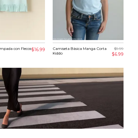
mpada con Flecos
Camiseta Básica Manga Corta
$9.99
Cam
$16.99
Kiddo
Kid
$6.99