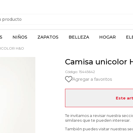
S
NIÑOS
ZAPATOS
BELLEZA
HOGAR
EL
NICOLOR H&O
Camisa unicolor
Código: 15445642
Agregar a favoritos
Este ar
Te invitamos a revisar nuestra secc
similares que te pueden interesar.
También puedes visitar nuestras se