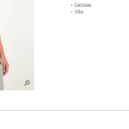
Camisas
H&o