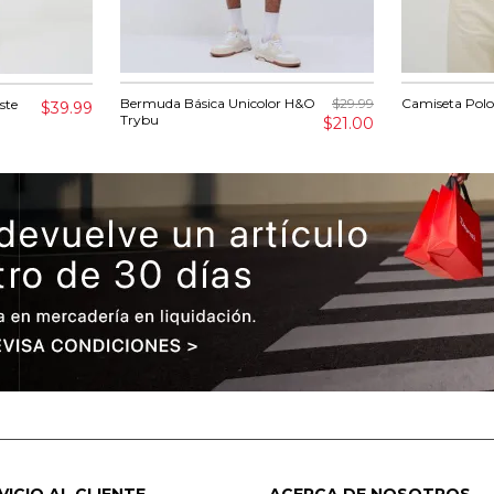
Bermuda Básica Unicolor H&O
$29.99
Camiseta Polo
ste
$39.99
Trybu
$21.00