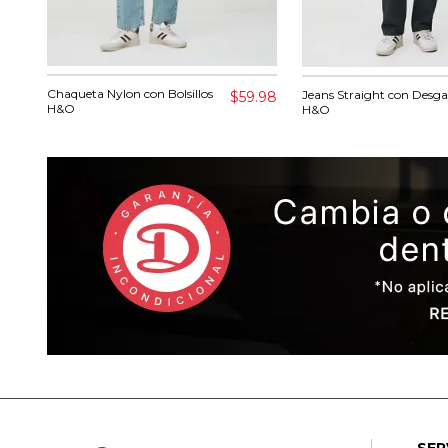
Chaqueta Nylon con Bolsillos
Jeans Straight con Desga
$59.98
H&O
H&O