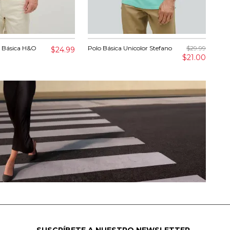
 Básica H&O
Polo Básica Unicolor Stefano
$29.99
Set
$24.99
Ste
$21.00