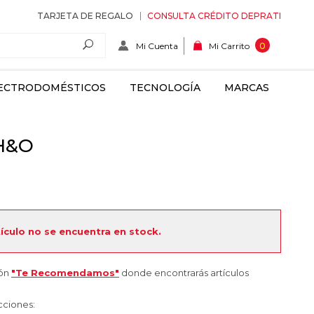
TARJETA DE REGALO
CONSULTA CRÉDITO DEPRATI
Mi Cuenta
0
Mi Carrito
ECTRODOMÉSTICOS
TECNOLOGÍA
MARCAS
 H&O
tículo no se encuentra en stock.
ión
"Te Recomendamos"
donde encontrarás artículos
cciones: