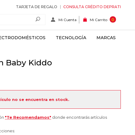
TARJETA DE REGALO
CONSULTA CRÉDITO DEPRATI
Mi Cuenta
0
Mi Carrito
ECTRODOMÉSTICOS
TECNOLOGÍA
MARCAS
ón Baby Kiddo
tículo no se encuentra en stock.
ión
"Te Recomendamos"
donde encontrarás artículos
cciones: