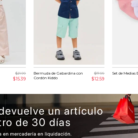
$21.99
Bermuda de Gabardina con
$17.99
Set de Medias 
Cordón Kiddo
$15.39
$12.59