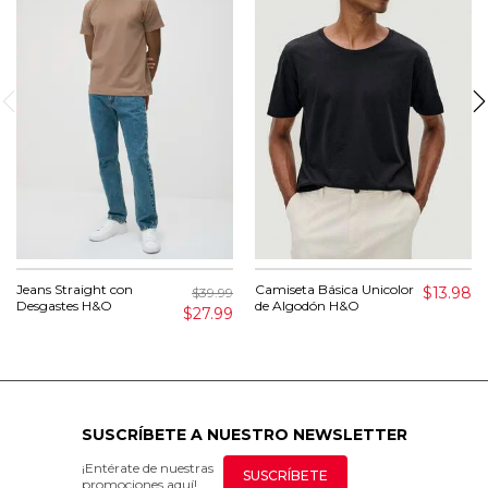
Jeans Straight con
Camiseta Básica Unicolor
$13.98
$39.99
Desgastes H&O
de Algodón H&O
$27.99
SUSCRÍBETE A NUESTRO NEWSLETTER
¡Entérate de nuestras
SUSCRÍBETE
promociones aquí!