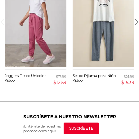
Joggers Fleece Unicolor
Set de Pijama para Niño
$17.99
$21.99
Kiddo
Kiddo
$12.59
$15.39
SUSCRÍBETE A NUESTRO NEWSLETTER
¡Entérate de nuestras
SUSCRÍBETE
promociones aquí!