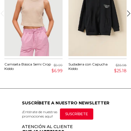
Camiseta Básica Semi Crop
Sudadera con Capucha
$9.99
$35.98
Kiddo
Kiddo
$6.99
$25.18
SUSCRÍBETE A NUESTRO NEWSLETTER
¡Entérate de nuestras
SUSCRÍBETE
promociones aquí!
ATENCIÓN AL CLIENTE