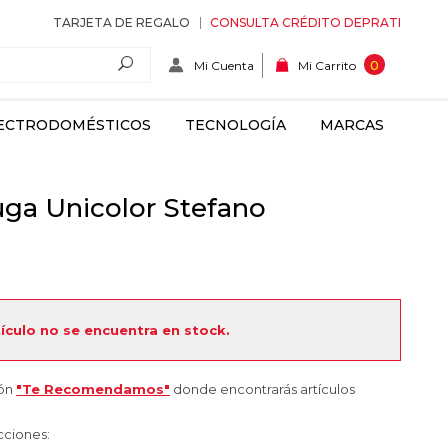
TARJETA DE REGALO
CONSULTA CRÉDITO DEPRATI
Mi Cuenta
0
Mi Carrito
ECTRODOMÉSTICOS
TECNOLOGÍA
MARCAS
uga Unicolor Stefano
tículo no se encuentra en stock.
ión
"Te Recomendamos"
donde encontrarás artículos
cciones: