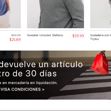
$36.98
Sweater Unicolor Stefano
Sudadera con
$39.99
Trybu
$25.89