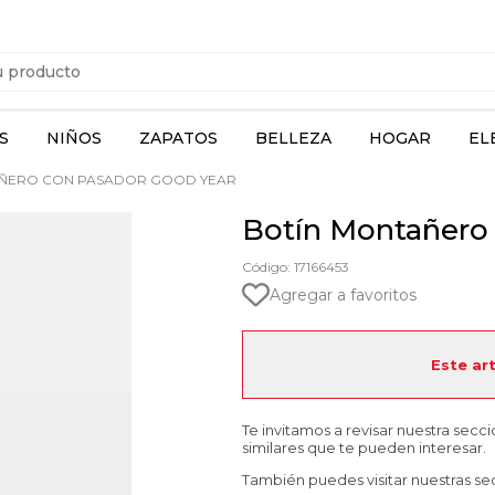
S
NIÑOS
ZAPATOS
BELLEZA
HOGAR
EL
ÑERO CON PASADOR GOOD YEAR
Botín Montañero
Código: 17166453
Agregar a favoritos
Este ar
Te invitamos a revisar nuestra secc
similares que te pueden interesar.
También puedes visitar nuestras se