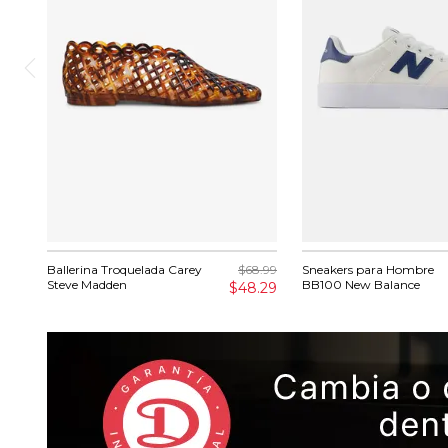
Ballerina Troquelada Carey
$68.99
Sneakers para Hombre
Steve Madden
BB100 New Balance
$48.29