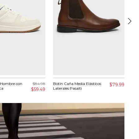
a Hombre con
$84.98
Botín Caña Media Elásticos
Sne
$79.99
ca
Laterales Pasalti
BB1
$59.49