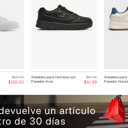
$149.99
Sneakers para Hombre con
$59.98
Sneakers par
Pasador Avia
Pasador Nauti
$105.00
$41.99