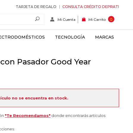
TARJETA DE REGALO
CONSULTA CRÉDITO DEPRATI
Mi Cuenta
0
Mi Carrito
ECTRODOMÉSTICOS
TECNOLOGÍA
MARCAS
 con Pasador Good Year
tículo no se encuentra en stock.
ión
"Te Recomendamos"
donde encontrarás artículos
cciones: