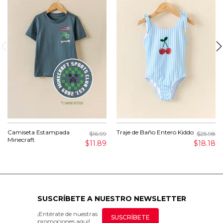
Camiseta Estampada
Traje de Baño Entero Kiddo
$16.99
$25.98
Minecraft
$11.89
$18.18
SUSCRÍBETE A NUESTRO NEWSLETTER
¡Entérate de nuestras
SUSCRÍBETE
promociones aquí!