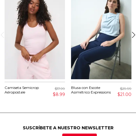
Camiseta Semicrop
Blusa con Escote
$17.99
$29.99
Aéropostale
Asimétrico Expressions
$8.99
$21.00
SUSCRÍBETE A NUESTRO NEWSLETTER