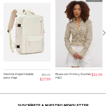
Mochila Impermeable
Blusa con Prints y Ruches
$34.99
$39.99
para Viaje
H&O
$27.99
SUSCRÍBETE A NUESTRO NEWSLETTER