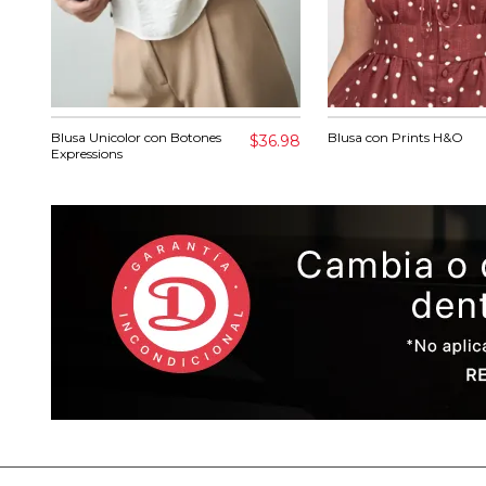
Blusa Unicolor con Botones
Blusa con Prints H&O
$36.98
Expressions