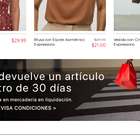
Blusa con Escote Asimétrico
$29.99
Vestido con Ci
$29.99
Expressions
Expressions
$21.00