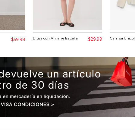
Blusa con Amarre Isabella
Camisa Unicol
$29.99
$59.98