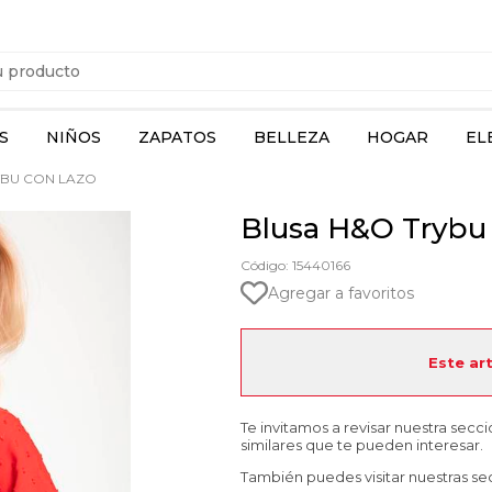
S
NIÑOS
ZAPATOS
BELLEZA
HOGAR
EL
YBU CON LAZO
Blusa H&O Trybu 
Código: 15440166
Agregar a favoritos
Este ar
Te invitamos a revisar nuestra secc
similares que te pueden interesar.
También puedes visitar nuestras se