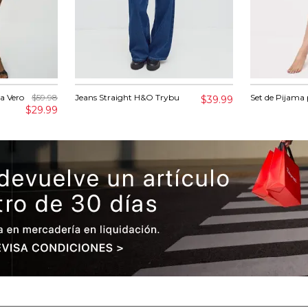
a Vero
$59.98
Jeans Straight H&O Trybu
Set de Pijama
$39.99
$29.99