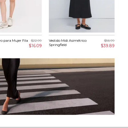
o para Mujer Fila
$22.99
Vestido Midi Asimétrico
$56.99
Jea
Springfield
Try
$16.09
$39.89