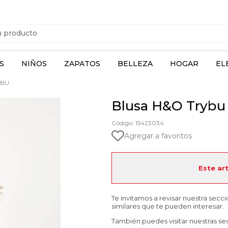
S
NIÑOS
ZAPATOS
BELLEZA
HOGAR
EL
YBU
Blusa H&O Trybu
Código: 15423034
Agregar a favoritos
Este ar
Te invitamos a revisar nuestra secc
similares que te pueden interesar.
También puedes visitar nuestras se