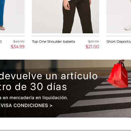
O
$49.99
Top One Shoulder Isabella
$29.99
Short Deportiv
$34.99
$21.00