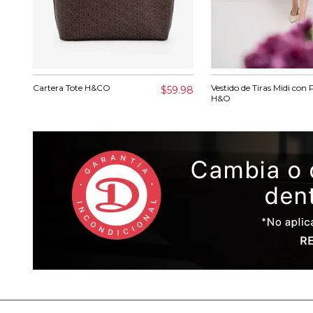
Cartera Tote H&CO
Vestido de Tiras Midi con 
$59.98
H&O