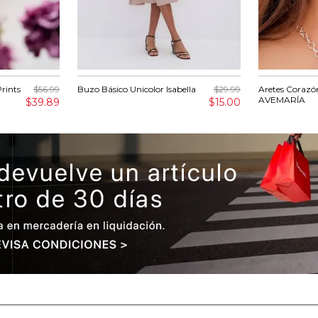
Prints
$56.99
Buzo Básico Unicolor Isabella
$29.99
Aretes Corazó
AVEMARÍA
$39.89
$15.00