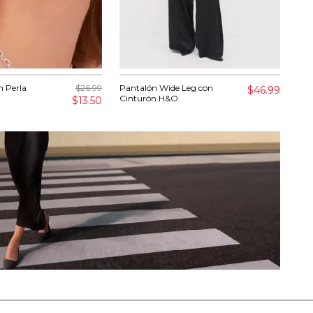
n Perla
$26.99
Pantalón Wide Leg con
Blu
$46.99
Cinturón H&O
$13.50