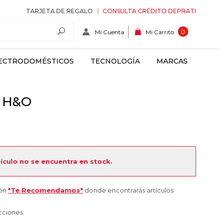
TARJETA DE REGALO
CONSULTA CRÉDITO DEPRATI
Mi Cuenta
0
Mi Carrito
ECTRODOMÉSTICOS
TECNOLOGÍA
MARCAS
a H&O
tículo no se encuentra en stock.
ión
"Te Recomendamos"
donde encontrarás artículos
cciones: