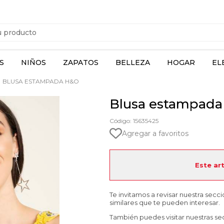
S
NIÑOS
ZAPATOS
BELLEZA
HOGAR
EL
BLUSA ESTAMPADA H&O
Blusa estampad
Código: 15635425
Agregar a favoritos
Este ar
Te invitamos a revisar nuestra secc
similares que te pueden interesar.
También puedes visitar nuestras se