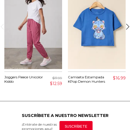
Joggers Fleece Unicolor
Camiseta Estampada
$16.99
$17.99
Kiddo
KPop Demon Hunters
$12.59
SUSCRÍBETE A NUESTRO NEWSLETTER
¡Entérate de nuestras
SUSCRÍBETE
promociones aquí!