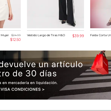
 Mujer
$24.99
Vestido Largo de Tiras H&O
Falda Corta U
$39.99
$12.50