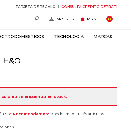
TARJETA DE REGALO
CONSULTA CRÉDITO DEPRATI
Mi Cuenta
0
Mi Carrito
ECTRODOMÉSTICOS
TECNOLOGÍA
MARCAS
u H&O
tículo no se encuentra en stock.
ión
"Te Recomendamos"
donde encontrarás artículos
cciones: