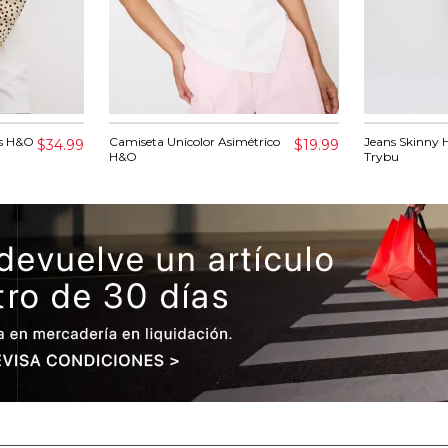
es H&O
Camiseta Unicolor Asimétrico
Jeans Skinny 
$34.99
$19.99
H&O
Trybu