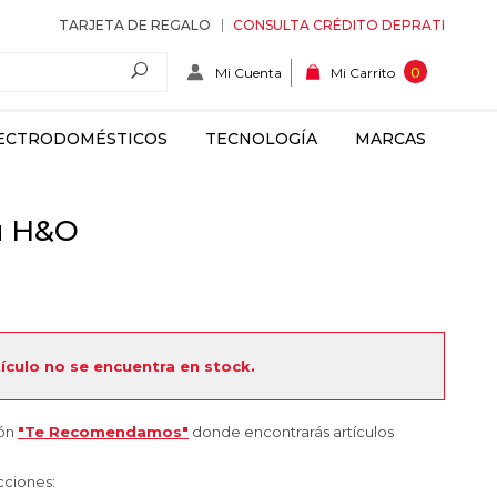
TARJETA DE REGALO
CONSULTA CRÉDITO DEPRATI
Mi Cuenta
0
Mi Carrito
ECTRODOMÉSTICOS
TECNOLOGÍA
MARCAS
u H&O
tículo no se encuentra en stock.
ión
"Te Recomendamos"
donde encontrarás artículos
cciones: