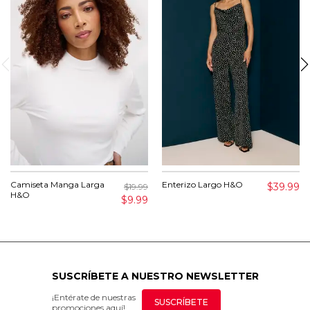
Camiseta Manga Larga
Enterizo Largo H&O
$39.99
$19.99
H&O
$9.99
SUSCRÍBETE A NUESTRO NEWSLETTER
¡Entérate de nuestras
SUSCRÍBETE
promociones aquí!