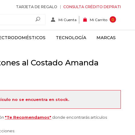
TARJETA DE REGALO
CONSULTA CRÉDITO DEPRATI
Mi Cuenta
0
Mi Carrito
ECTRODOMÉSTICOS
TECNOLOGÍA
MARCAS
tones al Costado Amanda
tículo no se encuentra en stock.
ión
"Te Recomendamos"
donde encontrarás artículos
cciones: