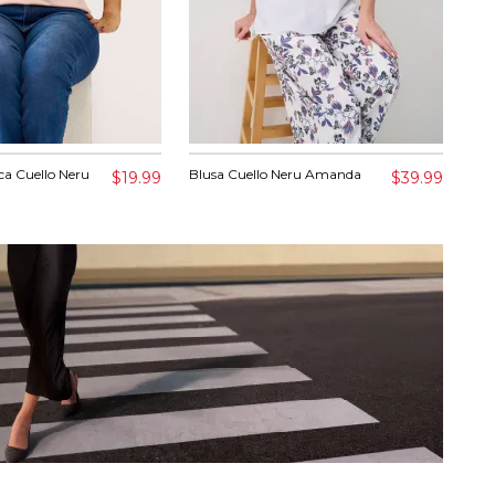
ca Cuello Neru
Blusa Cuello Neru Amanda
Blu
$19.99
$39.99