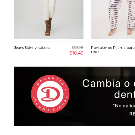
Jeans Skinny Isabella
$36.98
Pantalón de Pijama para
H&O
$18.49