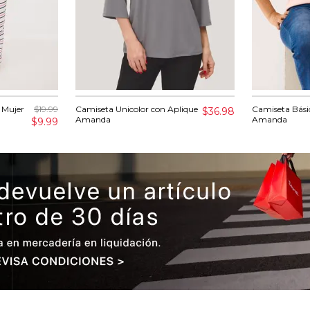
 Mujer
$19.99
Camiseta Unicolor con Aplique
Camiseta Bási
$36.98
Amanda
Amanda
$9.99