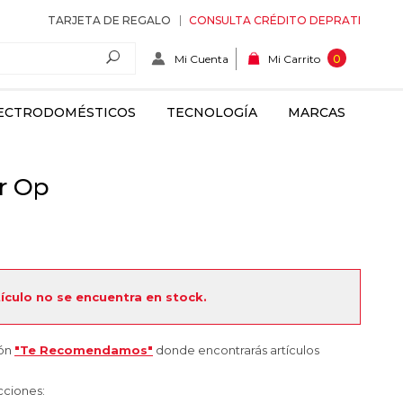
TARJETA DE REGALO
CONSULTA CRÉDITO DEPRATI
Mi Cuenta
0
Mi Carrito
ECTRODOMÉSTICOS
TECNOLOGÍA
MARCAS
r Op
tículo no se encuentra en stock.
ión
"Te Recomendamos"
donde encontrarás artículos
cciones: