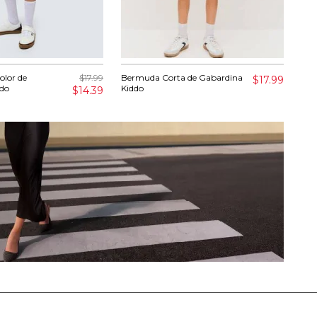
lor de
$17.99
Bermuda Corta de Gabardina
Ber
$17.99
ddo
Kiddo
$14.39