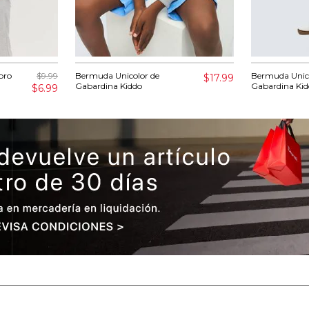
bro
$9.99
Bermuda Unicolor de
Bermuda Unico
$17.99
Gabardina Kiddo
Gabardina Ki
$6.99