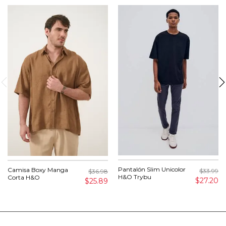
Pantalón Slim Unicolor
Camisa Boxy Manga
$33.99
$36.98
H&O Trybu
Corta H&O
$27.20
$25.89