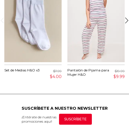
Set de Medias H&O x3
Pantalón de Pijama para
$7.99
$19.99
Mujer H&O
$4.00
$9.99
SUSCRÍBETE A NUESTRO NEWSLETTER
¡Entérate de nuestras
SUSCRÍBETE
promociones aquí!