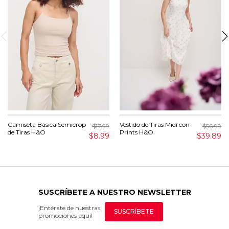
Camiseta Básica Semicrop
Vestido de Tiras Midi con
$17.99
$56.99
de Tiras H&O
Prints H&O
$8.99
$39.89
SUSCRÍBETE A NUESTRO NEWSLETTER
¡Entérate de nuestras
SUSCRÍBETE
promociones aquí!