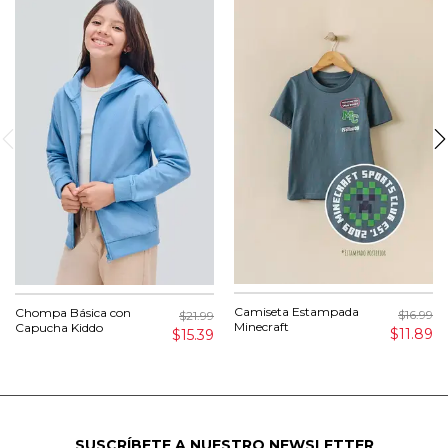
Camiseta Estampada
Chompa Básica con
$16.99
$21.99
Minecraft
Capucha Kiddo
$11.89
$15.39
SUSCRÍBETE A NUESTRO NEWSLETTER