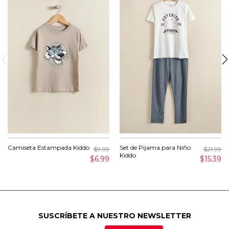
Camiseta Estampada Kiddo
Set de Pijama para Niño
$9.99
$21.99
Kiddo
$6.99
$15.39
SUSCRÍBETE A NUESTRO NEWSLETTER