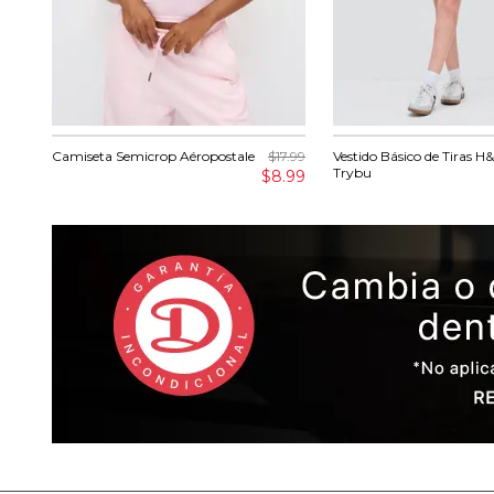
Camiseta Semicrop Aéropostale
$17.99
Vestido Básico de Tiras H
Trybu
$8.99