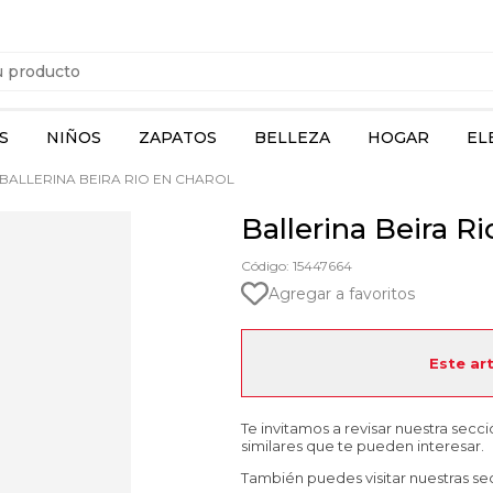
S
NIÑOS
ZAPATOS
BELLEZA
HOGAR
EL
BALLERINA BEIRA RIO EN CHAROL
Ballerina Beira Ri
Código: 15447664
Agregar a favoritos
Este ar
Te invitamos a revisar nuestra secc
similares que te pueden interesar.
También puedes visitar nuestras se