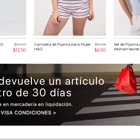
&O
$24.99
Camiseta de Pijama para Mujer
$12.98
Set de Pijama
H&O
Women’secret
$12.50
$6.50