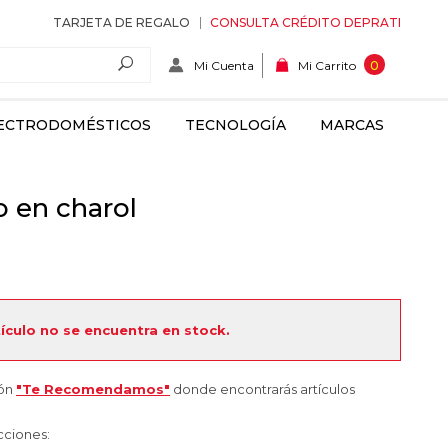
TARJETA DE REGALO
CONSULTA CRÉDITO DEPRATI
Mi Cuenta
0
Mi Carrito
ECTRODOMÉSTICOS
TECNOLOGÍA
MARCAS
o en charol
tículo no se encuentra en stock.
ión
"Te Recomendamos"
donde encontrarás artículos
cciones: