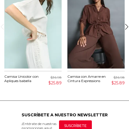
Camisa Unicolor con
Camisa con Amarre en
$36.98
$36.98
Apliques Isabella
Cintura Expressions
$25.89
$25.89
SUSCRÍBETE A NUESTRO NEWSLETTER
¡Entérate de nuestras
SUSCRÍBETE
promociones aquí!