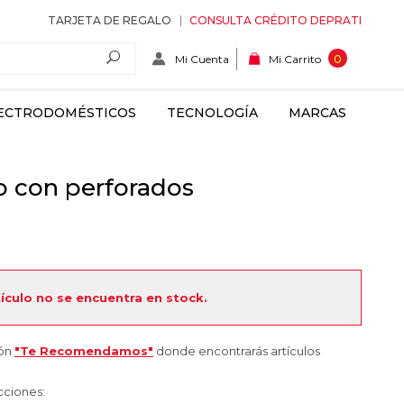
TARJETA DE REGALO
CONSULTA CRÉDITO DEPRATI
Mi Cuenta
0
Mi Carrito
ECTRODOMÉSTICOS
TECNOLOGÍA
MARCAS
io con perforados
tículo no se encuentra en stock.
ión
"Te Recomendamos"
donde encontrarás artículos
cciones: