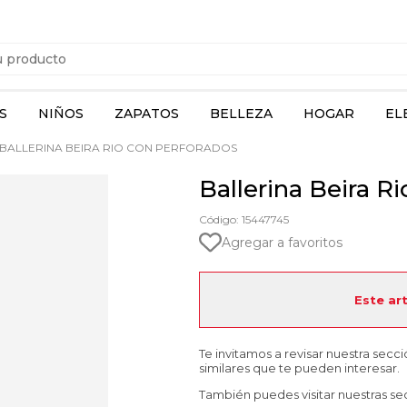
S
NIÑOS
ZAPATOS
BELLEZA
HOGAR
EL
BALLERINA BEIRA RIO CON PERFORADOS
Ballerina Beira R
Código: 15447745
Agregar a favoritos
Este ar
Te invitamos a revisar nuestra secc
similares que te pueden interesar.
También puedes visitar nuestras se