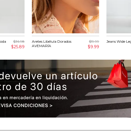
Moda
$36.98
Aretes Libélula Dorados
$19.99
Jeans Wide Leg
AVEMARÍA
$25.89
$9.99