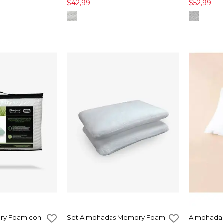
$42,99
$52,99
ry Foam con
Set Almohadas Memory Foam
Almohada 