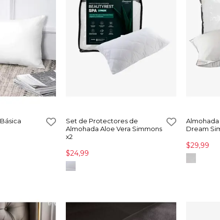
Básica
Set de Protectores de
Almohada 
Almohada Aloe Vera Simmons
Dream Si
x2
$29,99
$24,99