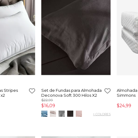
s Stripes
Set de Fundas para Almohada
Almohada
 x2
Deconova Soft 300 Hilos X2
Simmons
$22,99
$16,09
$24,99
+ COLORES